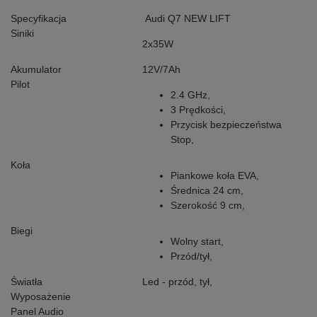
Specyfikacja
Audi Q7 NEW LIFT
Siniki
2x35W
Akumulator
12V/7Ah
Pilot
2.4 GHz,
3 Prędkości,
Przycisk bezpieczeństwa
Stop,
Koła
Piankowe koła EVA,
Średnica 24 cm,
Szerokość 9 cm,
Biegi
Wolny start,
Przód/tył,
Światła
Led - przód, tył,
Wyposażenie
Panel Audio