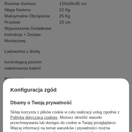
Rozmiar Kartonu
120x58x35 cm
Waga Kartonu
22 Kg
Maksymalne Obciążenie
25 Kg
Prześwit
10 cm
Wyposażenie Dodatkowe
Instrukcja + Zestaw
Montażowy
Ładowarka z diodą
kontrolującą poziom
naładowania baterii
Pokrowiec,
Pilot 2.4GHz,
Konfiguracja zgód
Dbamy o Twoją prywatność
Szczegółowe dane
Sklep korzysta z plików cookie w celu realizacji usług zgodnie z
Polityką dotyczącą cookies
. Możesz określić warunki
przechowywania lub dostępu do cookie w Twojej przeglądarce.
Opinie
Więcej informacji na temat warunków i prywatności można