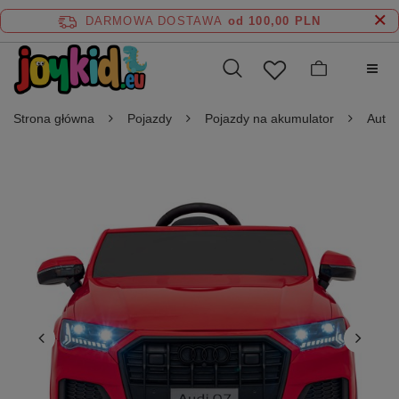
DARMOWA DOSTAWA
od 100,00 PLN
Strona główna
Pojazdy
Pojazdy na akumulator
Auta 