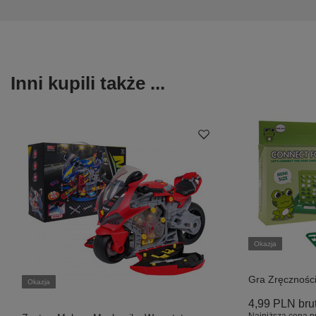
Inni kupili także ...
Okazja
Gra Zręcznośc
Okazja
4,99 PLN
bru