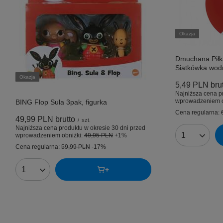
Okazja
Dmuchana Pił
Siatkówka wod
Okazja
5,49 PLN
bru
Najniższa cena p
wprowadzeniem o
BING Flop Sula 3pak, figurka
Cena regularna:
49,99 PLN
brutto
/
szt.
Najniższa cena produktu w okresie 30 dni przed
wprowadzeniem obniżki:
49,95 PLN
+1%
Ilość produk
Cena regularna:
59,99 PLN
-17%
Ilość produktów