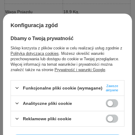
Waga Pojazdu
18,9 Kg,
Konfiguracja zgód
Rozmiar Kartonu
115x65,5x36 cm,
Dbamy o Twoją prywatność
Waga Kartonu
22,8 Kg,
Sklep korzysta z plików cookie w celu realizacji usług zgodnie z
Polityką dotyczącą cookies
. Możesz określić warunki
przechowywania lub dostępu do cookie w Twojej przeglądarce.
Maksymalne Obciążenie
50 Kg,
Więcej informacji na temat warunków i prywatności można
znaleźć także na stronie
Prywatność i warunki Google
.
Prześwit
19 cm,
Zawsze
Funkcjonalne pliki cookie (wymagane)
aktywne
Wyposażenie Dodatkowe
Analityczne pliki cookie
Instrukcja + Zestaw
Montażowy,
Reklamowe pliki cookie
Ładowarka