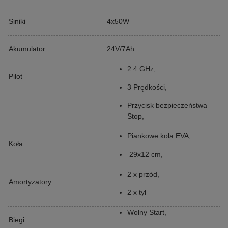
Siniki
4x50W
Akumulator
24V/7Ah
2.4 GHz,
Pilot
3 Prędkości,
Przycisk bezpieczeństwa
Stop,
Piankowe koła EVA,
Koła
29x12 cm,
2 x przód,
Amortyzatory
2 x tył
Wolny Start,
Biegi