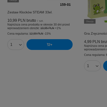
Okazja
Zestaw Klocków STEAM 33el.
10,99 PLN
brutto
/
szt.
Okazja
Najniższa cena produktu w okresie 30 dni przed
wprowadzeniem obniżki:
10,95 PLN
+1%
Gra Zręcznośc
Cena regularna:
12,99 PLN
-15%
4,99 PLN
bru
Najniższa cena p
Ilość produktów
wprowadzeniem o
Cena regularna:
Ilość produk