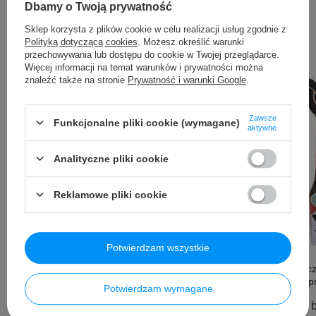
Dbamy o Twoją prywatność
Sklep korzysta z plików cookie w celu realizacji usług zgodnie z
Inni kupili także ...
Polityką dotyczącą cookies
. Możesz określić warunki
przechowywania lub dostępu do cookie w Twojej przeglądarce.
Więcej informacji na temat warunków i prywatności można
znaleźć także na stronie
Prywatność i warunki Google
.
Zawsze
Funkcjonalne pliki cookie (wymagane)
aktywne
Analityczne pliki cookie
Reklamowe pliki cookie
Okazja
Potwierdzam wszystkie
MIRACULOUS: BIEDRONKA I CZARNY
BING Roztańcz
KOT Linia filmowa Czarny Kot, lalka
Interaktywna p
Potwierdzam wymagane
99,99 PLN
brutto
139,99 PLN
b
/
szt.